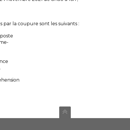
 par la coupure sont les suivants :
 poste
ume-
ence
.
ehension