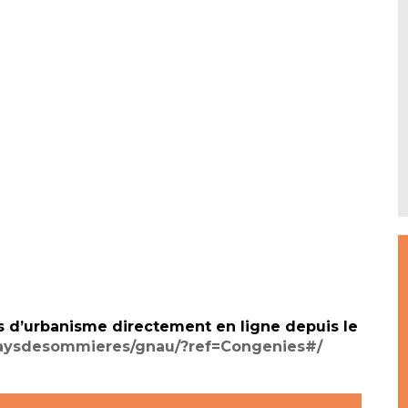
s d’urbanisme directement en ligne depuis le
r/paysdesommieres/gnau/?ref=Congenies#/