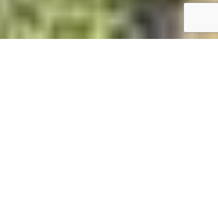
Accueil
/
Horaires
Horaires & Informations
Pratiques
Mairie de Congénies
Téléphone : 04 66 80 70 87
Secrétariat ouvert
de 8h30 à 12h du lundi au vendredi
de 10h00 à 12h le 1er et le 3èm samedi du mois