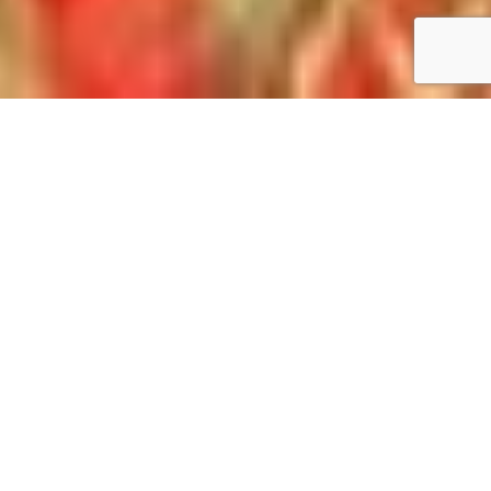
Accueil
/
Règles de vie
Règles de vie
NOUS PARTAGEONS LE MÊME ESPACE DE VIE.
PRÉSERVONS-LE !
Aucun type de bruit domestique, lié à une activité
professionnelle, culturelle, sportive, de loisirs… ne
doit porter atteinte à la tranquillité du voisinage, de
jour comme de nuit. Un aboiement continu, de la
musique à tue-tête … sont autant de nuisances
sonores à proscrire systématiquement.