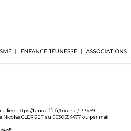
ISME
ENFANCE JEUNESSE
ASSOCIATIONS
m
ce lien https://tenup.fft.fr/tournoi/133469
re Nicolas CLERGET au 0630654477 ou par mail
es!!!