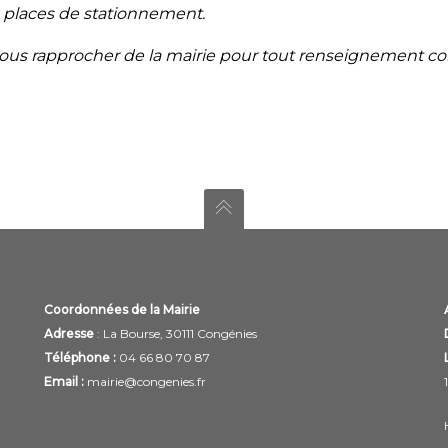
4 places de stationnement.
vous rapprocher de la mairie pour tout renseignement c
Coordonnées de la Mairie
Adresse
: La Bourse, 30111 Congénies
Téléphone :
04 66 80 70 87
Email :
mairie@congenies.fr