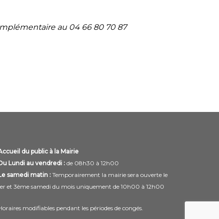
omplémentaire au 04 66 80 70 87
Accueil du public à la Mairie
Du Lundi au vendredi :
de 08h30 à 12h00
Le samedi matin :
Temporairement la mairie sera ouverte le
1er et 3ème samedi du mois uniquement de 10h00 à 12h00
Horaires modifiables pendant les périodes de congés.