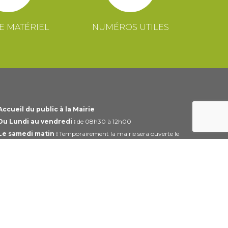
E MATÉRIEL
NUMÉROS UTILES
Accueil du public à la Mairie
Du Lundi au vendredi :
de 08h30 à 12h00
Le samedi matin :
Temporairement la mairie sera ouverte le
1er et 3ème samedi du mois uniquement de 10h00 à 12h00
Horaires modifiables pendant les périodes de congés.