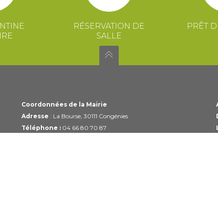
NTINE
RÉSERVATION DE
PRÊT D
IRE
SALLE
Coordonnées de la Mairie
Adresse
: La Bourse, 30111 Congénies
Téléphone :
04 66 80 70 87
Email :
mairie@congenies.fr