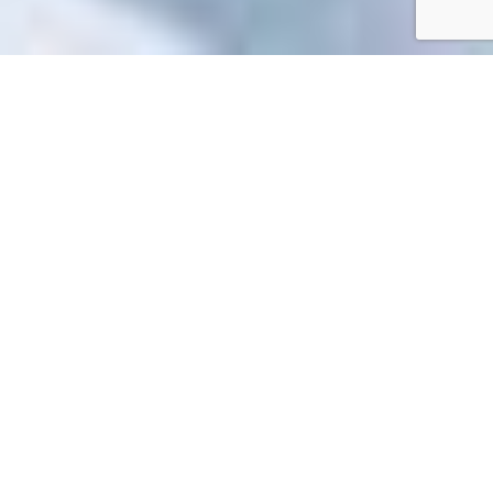
Accueil
/
Mes démarches en ligne
Mes démarches en ligne
Impossible de trouver la fiche : R10278.xml
EN 1 CLIC