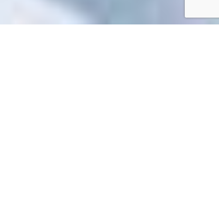
Accueil
/
Mes démarches en ligne
Mes démarches en ligne
Impossible de trouver la fiche : R14735.xml
EN 1 CLIC