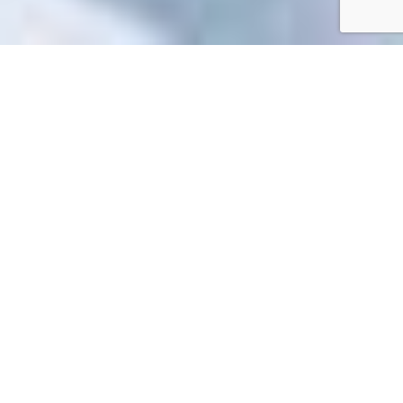
Accueil
/
Mes démarches en ligne
Mes démarches en ligne
Impossible de trouver la fiche : R15859.xml
EN 1 CLIC