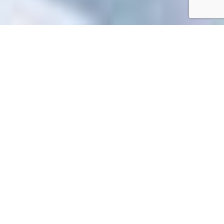
Accueil
/
Mes démarches en ligne
Mes démarches en ligne
Impossible de trouver la fiche : R31466.xml
EN 1 CLIC