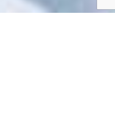
Accueil
/
Mes démarches en ligne
Mes démarches en ligne
Impossible de trouver la fiche : R34268.xml
EN 1 CLIC