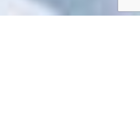
Accueil
/
Mes démarches en ligne
Mes démarches en ligne
Impossible de trouver la fiche : R355.xml
EN 1 CLIC