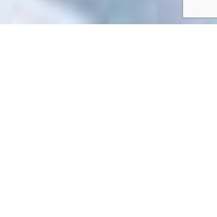
Accueil
/
Mes démarches en ligne
Mes démarches en ligne
Impossible de trouver la fiche : R42166.xml
EN 1 CLIC