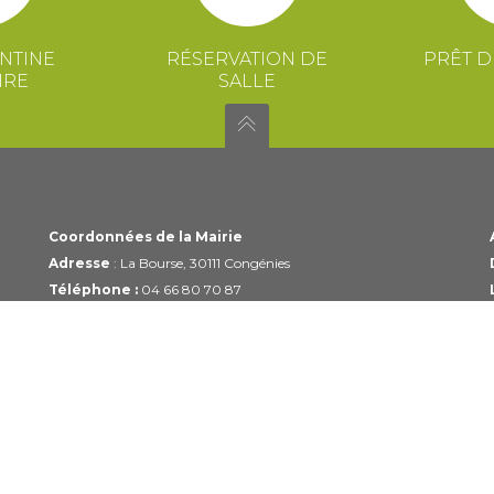
NTINE
RÉSERVATION DE
PRÊT D
IRE
SALLE
Coordonnées de la Mairie
Adresse
: La Bourse, 30111 Congénies
Téléphone :
04 66 80 70 87
Email :
mairie@congenies.fr