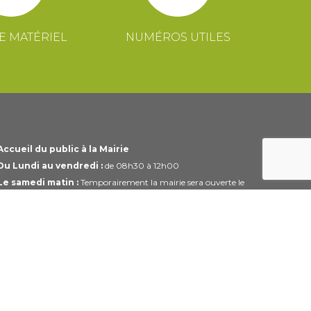
E MATÉRIEL
NUMÉROS UTILES
Accueil du public à la Mairie
Du Lundi au vendredi :
de 08h30 à 12h00
Le samedi matin :
Temporairement la mairie sera ouverte le
1er et 3ème samedi du mois uniquement de 10h00 à 12h00
Horaires modifiables pendant les périodes de congés.