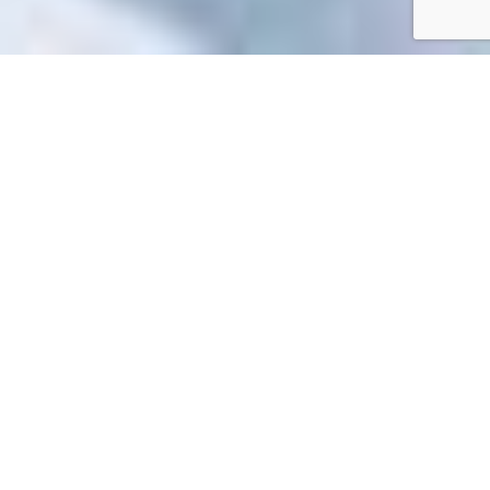
Accueil
/
Mes démarches en ligne
Mes démarches en ligne
Impossible de trouver la fiche : R43907.xml
EN 1 CLIC