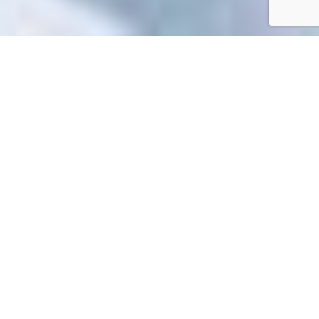
Accueil
/
Mes démarches en ligne
Mes démarches en ligne
Impossible de trouver la fiche : R44411.xml
EN 1 CLIC