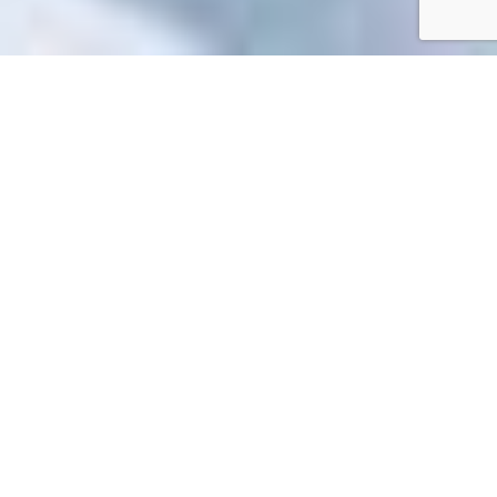
Accueil
/
Mes démarches en ligne
Mes démarches en ligne
Impossible de trouver la fiche : R44823.xml
EN 1 CLIC