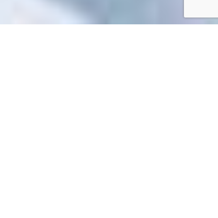
Accueil
/
Mes démarches en ligne
Mes démarches en ligne
Impossible de trouver la fiche : R46469.xml
EN 1 CLIC