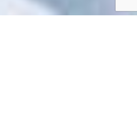
Accueil
/
Mes démarches en ligne
Mes démarches en ligne
Impossible de trouver la fiche : R46595.xml
EN 1 CLIC