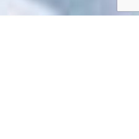
Accueil
/
Mes démarches en ligne
Mes démarches en ligne
Impossible de trouver la fiche : R46984.xml
EN 1 CLIC