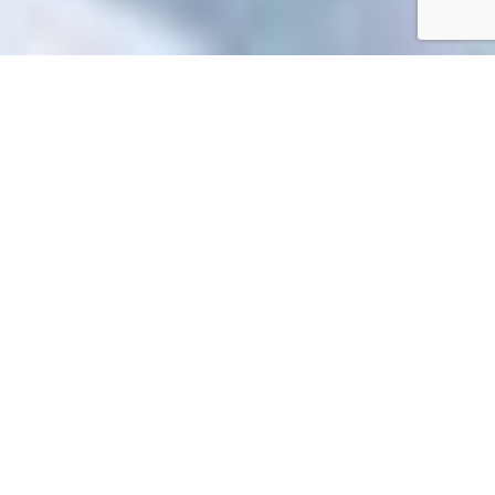
Accueil
/
Mes démarches en ligne
Mes démarches en ligne
Impossible de trouver la fiche : R49534.xml
EN 1 CLIC