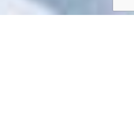
Accueil
/
Mes démarches en ligne
Mes démarches en ligne
Impossible de trouver la fiche : R50023.xml
EN 1 CLIC