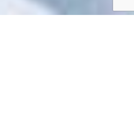
Accueil
/
Mes démarches en ligne
Mes démarches en ligne
Impossible de trouver la fiche : R51178.xml
EN 1 CLIC