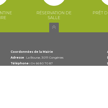
NTINE
RÉSERVATION DE
PRÊT D
IRE
SALLE
Coordonnées de la Mairie
Adresse
: La Bourse, 30111 Congénies
Téléphone :
04 66 80 70 87
Email :
mairie@congenies.fr