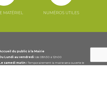
E MATÉRIEL
NUMÉROS UTILES
Accueil du public à la Mairie
Du Lundi au vendredi :
de 08h30 à 12h00
Le samedi matin :
Temporairement la mairie sera ouverte le
1er et 3ème samedi du mois uniquement de 10h00 à 12h00
Horaires modifiables pendant les périodes de congés.