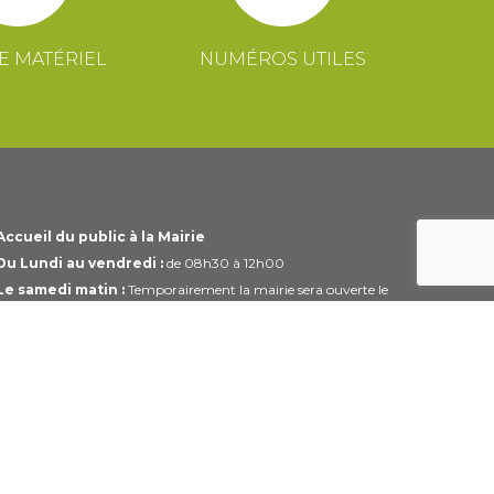
E MATÉRIEL
NUMÉROS UTILES
Accueil du public à la Mairie
Du Lundi au vendredi :
de 08h30 à 12h00
Le samedi matin :
Temporairement la mairie sera ouverte le
1er et 3ème samedi du mois uniquement de 10h00 à 12h00
Horaires modifiables pendant les périodes de congés.