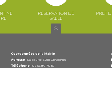
NTINE
RÉSERVATION DE
PRÊT D
IRE
SALLE
Coordonnées de la Mairie
Adresse
: La Bourse, 30111 Congénies
Téléphone :
04 66 80 70 87
Email :
mairie@congenies.fr