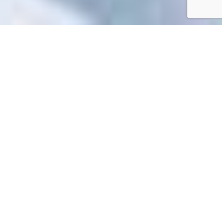
Accueil
/
Mes démarches en ligne
Mes démarches en ligne
Impossible de trouver la fiche : R52410.xml
EN 1 CLIC