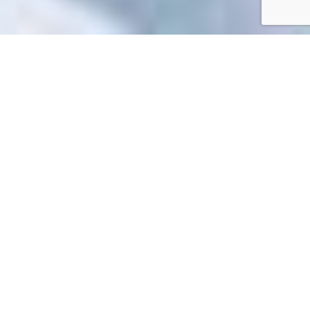
Accueil
/
Mes démarches en ligne
Mes démarches en ligne
Impossible de trouver la fiche : R52638.xml
EN 1 CLIC