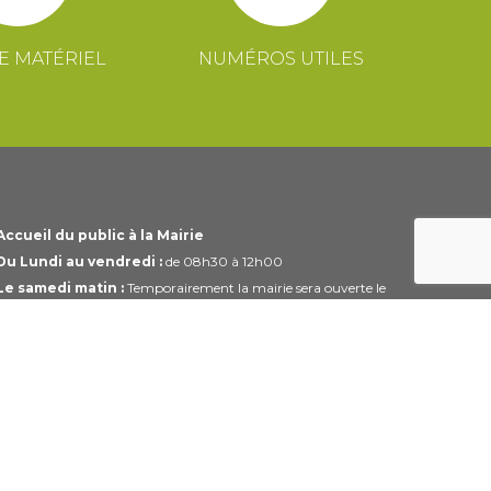
E MATÉRIEL
NUMÉROS UTILES
Accueil du public à la Mairie
Du Lundi au vendredi :
de 08h30 à 12h00
Le samedi matin :
Temporairement la mairie sera ouverte le
1er et 3ème samedi du mois uniquement de 10h00 à 12h00
Horaires modifiables pendant les périodes de congés.