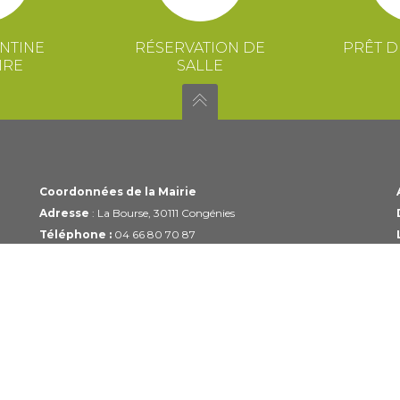
NTINE
RÉSERVATION DE
PRÊT D
IRE
SALLE
Coordonnées de la Mairie
Adresse
: La Bourse, 30111 Congénies
Téléphone :
04 66 80 70 87
Email :
mairie@congenies.fr