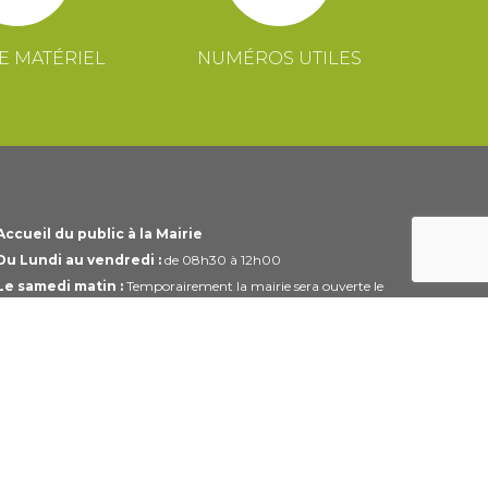
E MATÉRIEL
NUMÉROS UTILES
Accueil du public à la Mairie
Du Lundi au vendredi :
de 08h30 à 12h00
Le samedi matin :
Temporairement la mairie sera ouverte le
1er et 3ème samedi du mois uniquement de 10h00 à 12h00
Horaires modifiables pendant les périodes de congés.