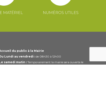
E MATÉRIEL
NUMÉROS UTILES
Accueil du public à la Mairie
Du Lundi au vendredi :
de 08h30 à 12h00
Le samedi matin :
Temporairement la mairie sera ouverte le
1er et 3ème samedi du mois uniquement de 10h00 à 12h00
Horaires modifiables pendant les périodes de congés.