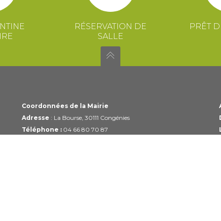
NTINE
RÉSERVATION DE
PRÊT D
IRE
SALLE
Coordonnées de la Mairie
Adresse
: La Bourse, 30111 Congénies
Téléphone :
04 66 80 70 87
Email :
mairie@congenies.fr