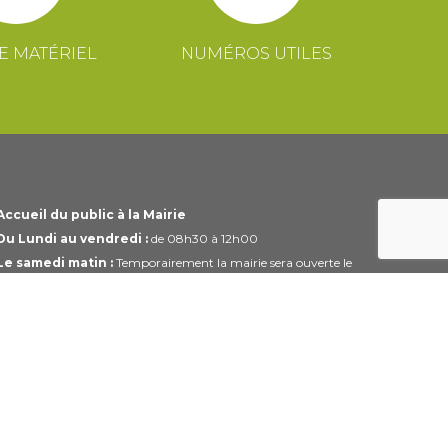
E MATÉRIEL
NUMÉROS UTILES
Accueil du public à la Mairie
Du Lundi au vendredi :
de 08h30 à 12h00
Le samedi matin :
Temporairement la mairie sera ouverte le
1er et 3ème samedi du mois uniquement de 10h00 à 12h00
Horaires modifiables pendant les périodes de congés.