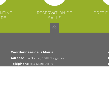
NTINE
RÉSERVATION DE
PRÊT D
IRE
SALLE
Coordonnées de la Mairie
Adresse
: La Bourse, 30111 Congénies
Téléphone :
04 66 80 70 87
Email :
mairie@congenies.fr