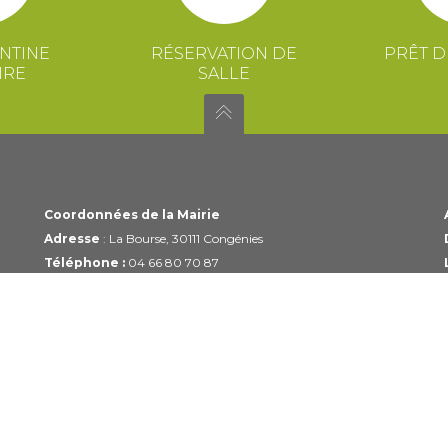
NTINE
RÉSERVATION DE
PRÊT D
IRE
SALLE
Coordonnées de la Mairie
Adresse
: La Bourse, 30111 Congénies
Téléphone :
04 66 80 70 87
Email :
mairie@congenies.fr