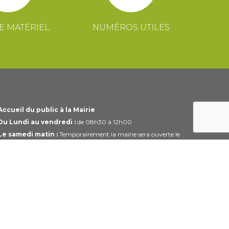
E MATÉRIEL
NUMÉROS UTILES
Accueil du public à la Mairie
Du Lundi au vendredi :
de 08h30 à 12h00
Le samedi matin :
Temporairement la mairie sera ouverte le
1er et 3ème samedi du mois uniquement de 10h00 à 12h00
Horaires modifiables pendant les périodes de congés.