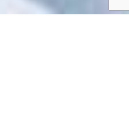
Accueil
/
Mes démarches en ligne
Mes démarches en ligne
Impossible de trouver la fiche : R55366.xml
EN 1 CLIC