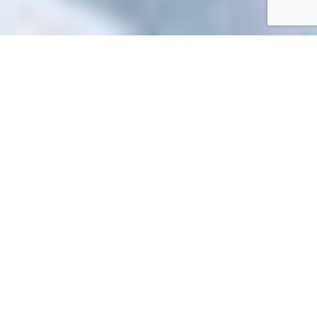
Accueil
/
Mes démarches en ligne
Mes démarches en ligne
Impossible de trouver la fiche : R56400.xml
EN 1 CLIC