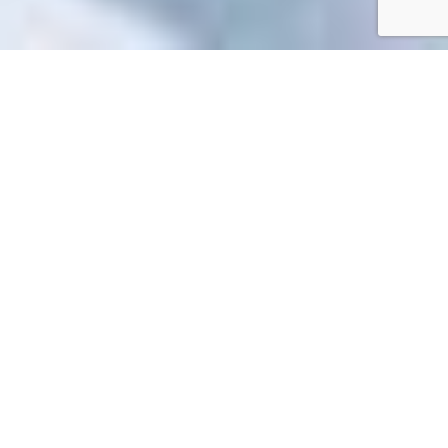
Accueil
/
Mes démarches en ligne
Mes démarches en ligne
Impossible de trouver la fiche : R59694.xml
EN 1 CLIC