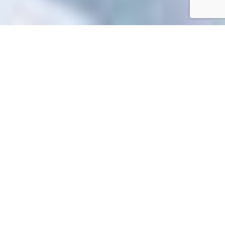
Accueil
/
Mes démarches en ligne
Mes démarches en ligne
Impossible de trouver la fiche : R59707.xml
EN 1 CLIC