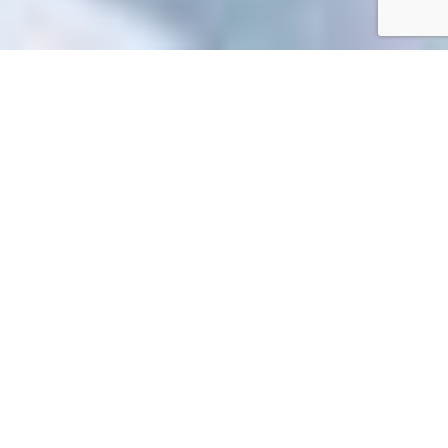
Accueil
/
Mes démarches en ligne
Mes démarches en ligne
Impossible de trouver la fiche : R59722.xml
EN 1 CLIC