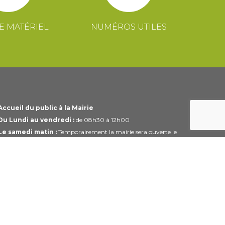
E MATÉRIEL
NUMÉROS UTILES
Accueil du public à la Mairie
Du Lundi au vendredi :
de 08h30 à 12h00
Le samedi matin :
Temporairement la mairie sera ouverte le
1er et 3ème samedi du mois uniquement de 10h00 à 12h00
Horaires modifiables pendant les périodes de congés.