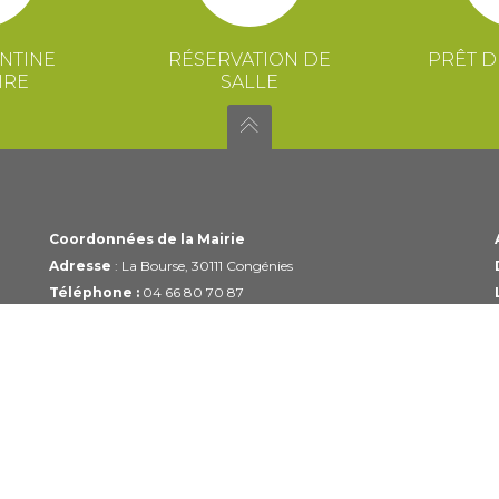
NTINE
RÉSERVATION DE
PRÊT D
IRE
SALLE
Coordonnées de la Mairie
Adresse
: La Bourse, 30111 Congénies
Téléphone :
04 66 80 70 87
Email :
mairie@congenies.fr