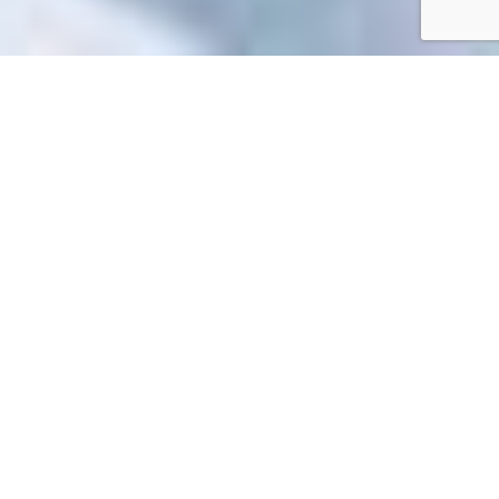
Accueil
/
Mes démarches en ligne
Mes démarches en ligne
Impossible de trouver la fiche : R60364.xml
EN 1 CLIC