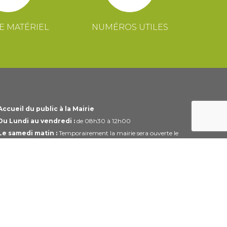
E MATÉRIEL
NUMÉROS UTILES
Accueil du public à la Mairie
Du Lundi au vendredi :
de 08h30 à 12h00
Le samedi matin :
Temporairement la mairie sera ouverte le
1er et 3ème samedi du mois uniquement de 10h00 à 12h00
Horaires modifiables pendant les périodes de congés.