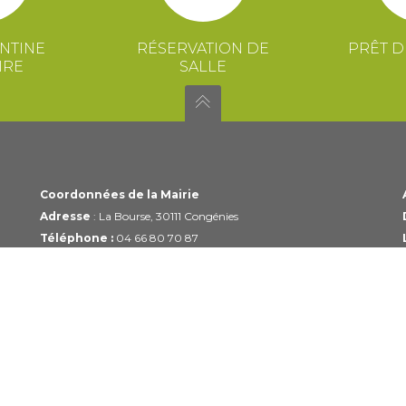
NTINE
RÉSERVATION DE
PRÊT D
IRE
SALLE
Coordonnées de la Mairie
Adresse
: La Bourse, 30111 Congénies
Téléphone :
04 66 80 70 87
Email :
mairie@congenies.fr