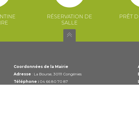
NTINE
RÉSERVATION DE
PRÊT D
IRE
SALLE
Coordonnées de la Mairie
Adresse
: La Bourse, 30111 Congénies
Téléphone :
04 66 80 70 87
Email :
mairie@congenies.fr