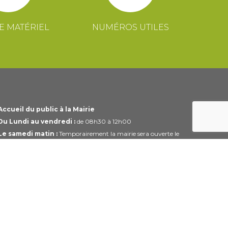
E MATÉRIEL
NUMÉROS UTILES
Accueil du public à la Mairie
Du Lundi au vendredi :
de 08h30 à 12h00
Le samedi matin :
Temporairement la mairie sera ouverte le
1er et 3ème samedi du mois uniquement de 10h00 à 12h00
Horaires modifiables pendant les périodes de congés.