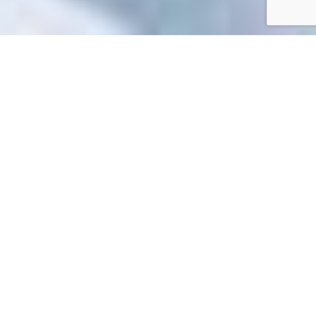
Accueil
/
Mes démarches en ligne
Mes démarches en ligne
Impossible de trouver la fiche : R65185.xml
EN 1 CLIC