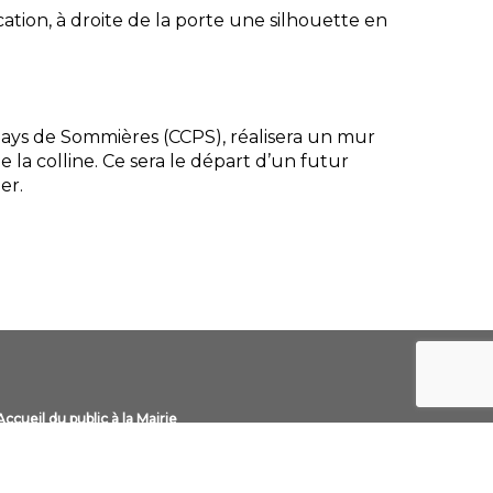
ation, à droite de la porte une silhouette en
ys de Sommières (CCPS), réalisera un mur
la colline. Ce sera le départ d’un futur
er.
Accueil du public à la Mairie
Du Lundi au vendredi :
de 08h30 à 12h00
Le samedi matin :
Temporairement la mairie sera ouverte le