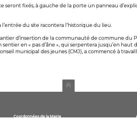
rce seront fixés, à gauche de la porte un panneau d’explic
l’entrée du site racontera l’historique du lieu.
antier d’insertion de la communauté de commune du Pa
entier en « pas d’âne », qui serpentera jusqu’en haut de 
 conseil municipal des jeunes (CMJ), a commencé à travaill
Coordonnées de la Mairie
Adresse
: La Bourse, 30111 Congénies
Téléphone :
04 66 80 70 87