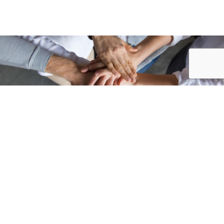
Accueil
/
Signaler une anomalie
Signaler une anomalie
Votre Identité