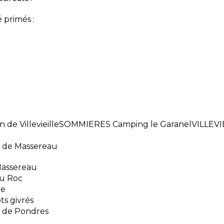
 primés :
in de VillevieilleSOMMIERES Camping le GaranelVILLEVI
de Massereau
assereau
u Roc
le
s givrés
 de Pondres