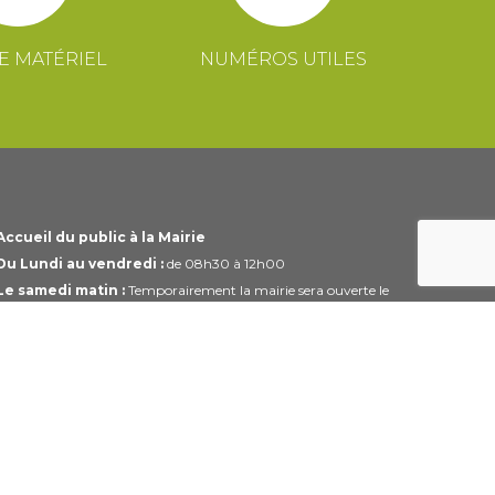
E MATÉRIEL
NUMÉROS UTILES
Accueil du public à la Mairie
Du Lundi au vendredi :
de 08h30 à 12h00
Le samedi matin :
Temporairement la mairie sera ouverte le
1er et 3ème samedi du mois uniquement de 10h00 à 12h00
Horaires modifiables pendant les périodes de congés.