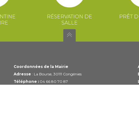
NTINE
RÉSERVATION DE
PRÊT D
IRE
SALLE
Coordonnées de la Mairie
Adresse
: La Bourse, 30111 Congénies
Téléphone :
04 66 80 70 87
Email :
mairie@congenies.fr