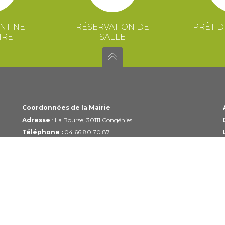
NTINE
RÉSERVATION DE
PRÊT D
IRE
SALLE
Coordonnées de la Mairie
Adresse
: La Bourse, 30111 Congénies
Téléphone :
04 66 80 70 87
Email :
mairie@congenies.fr