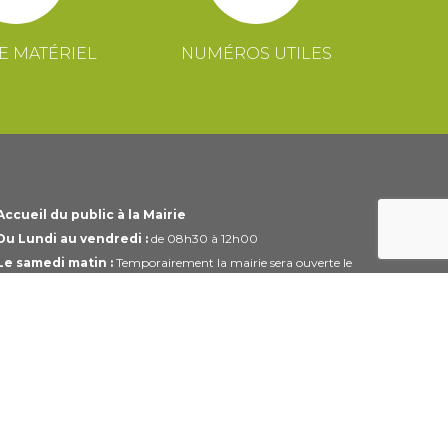
E MATÉRIEL
NUMÉROS UTILES
Accueil du public à la Mairie
Du Lundi au vendredi :
de 08h30 à 12h00
Le samedi matin :
Temporairement la mairie sera ouverte le
1er et 3ème samedi du mois uniquement de 10h00 à 12h00
Horaires modifiables pendant les périodes de congés.