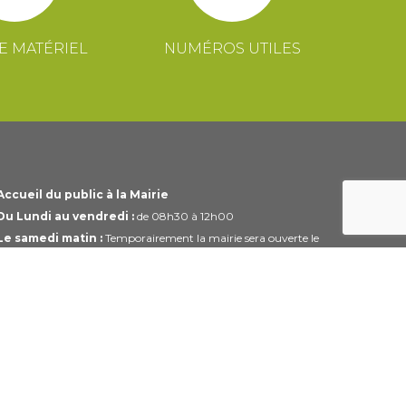
E MATÉRIEL
NUMÉROS UTILES
Accueil du public à la Mairie
Du Lundi au vendredi :
de 08h30 à 12h00
Le samedi matin :
Temporairement la mairie sera ouverte le
1er et 3ème samedi du mois uniquement de 10h00 à 12h00
Horaires modifiables pendant les périodes de congés.