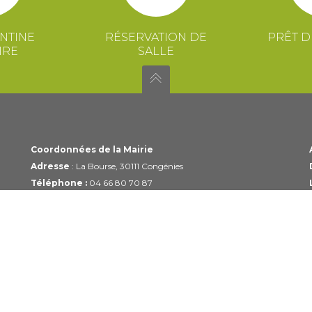
NTINE
RÉSERVATION DE
PRÊT D
IRE
SALLE
Coordonnées de la Mairie
Adresse
: La Bourse, 30111 Congénies
Téléphone :
04 66 80 70 87
Email :
mairie@congenies.fr