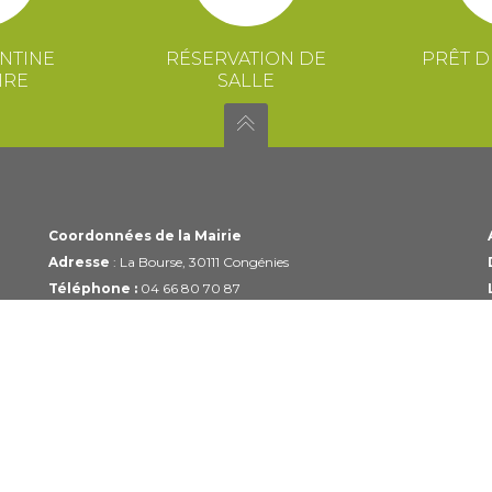
NTINE
RÉSERVATION DE
PRÊT D
IRE
SALLE
Coordonnées de la Mairie
Adresse
: La Bourse, 30111 Congénies
Téléphone :
04 66 80 70 87
Email :
mairie@congenies.fr