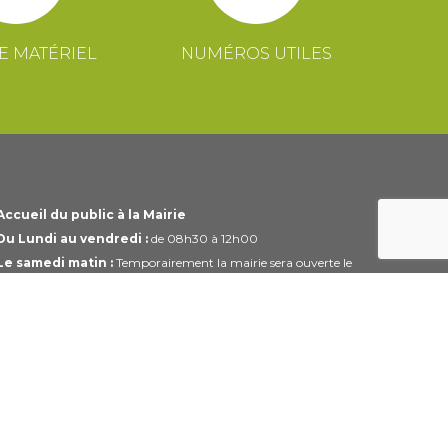
E MATÉRIEL
NUMÉROS UTILES
Accueil du public à la Mairie
Du Lundi au vendredi :
de 08h30 à 12h00
Le samedi matin :
Temporairement la mairie sera ouverte le
1er et 3ème samedi du mois uniquement de 10h00 à 12h00
Horaires modifiables pendant les périodes de congés.